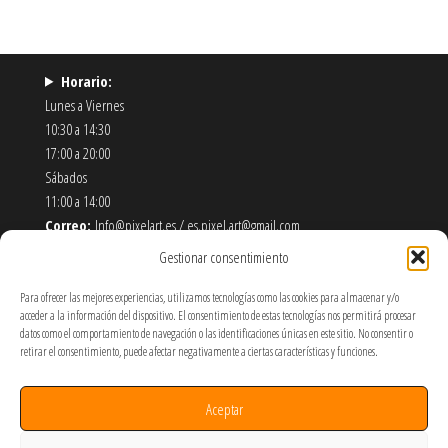
Horario:
Lunes a Viernes
10:30 a 14:30
17:00 a 20:00
Sábados
11:00 a 14:00
Correo:
Info@pixelart.es / es.pixel.art@gmail.com
Teléfono:
910 56 55 72
Gestionar consentimiento
Dirección:
calle españoleto 5 posterior, local PixelArt. 28932
Móstoles-Madrid
Para ofrecer las mejores experiencias, utilizamos tecnologías como las cookies para almacenar y/o
acceder a la información del dispositivo. El consentimiento de estas tecnologías nos permitirá procesar
datos como el comportamiento de navegación o las identificaciones únicas en este sitio. No consentir o
Política de Envíos y Devoluciones
retirar el consentimiento, puede afectar negativamente a ciertas características y funciones.
Política de Privacidad y Cookies
Términos y Condiciones de Uso
Aceptar
SOBRE NOSOTROS