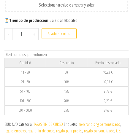
Seleccionar archivo o arrastrar y soltar
Tiempo de producción:
5 a 7 días laborales
Taza Personalizada Fin de Curso para Profes y Maestras | Mod
-
+
Añadir al carrito
Oferta de dtos. por volumen
Cantidad
Descuento
Precio descontado
11 - 20
5%
10,93
€
21 - 50
10%
10,35
€
51 - 100
15%
9,78
€
101 - 500
20%
9,20
€
501 - 5000
25%
8,63
€
SKU:
N/D
Categoría:
TAZAS FIN DE CURSO
Etiquetas:
merchandising personalizado
,
regalo emotivo
,
regalo fin de curso
,
regalo para profes
,
regalo personalizado
,
taza