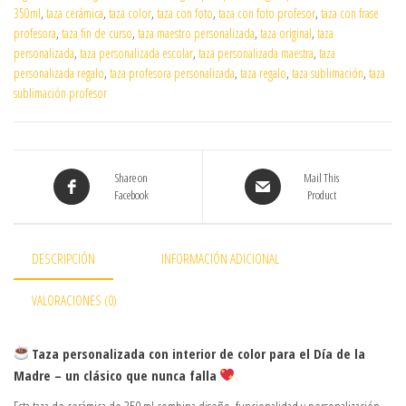
350ml
,
taza cerámica
,
taza color
,
taza con foto
,
taza con foto profesor
,
taza con frase
profesora
,
taza fin de curso
,
taza maestro personalizada
,
taza original
,
taza
personalizada
,
taza personalizada escolar
,
taza personalizada maestra
,
taza
personalizada regalo
,
taza profesora personalizada
,
taza regalo
,
taza sublimación
,
taza
sublimación profesor
Share on
Mail This
Facebook
Product
DESCRIPCIÓN
INFORMACIÓN ADICIONAL
VALORACIONES (0)
Taza personalizada con interior de color para el Día de la
Madre – un clásico que nunca falla
Esta taza de cerámica de 350 ml combina diseño, funcionalidad y personalización,