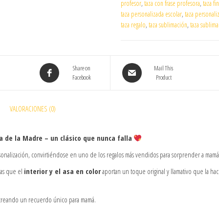
profesor
,
taza con frase profesora
,
taza fi
taza personalizada escolar
,
taza personali
taza regalo
,
taza sublimación
,
taza sublim
Share on
Mail This
Facebook
Product
VALORACIONES (0)
ía de la Madre – un clásico que nunca falla
rsonalización, convirtiéndose en uno de los regalos más vendidos para sorprender a mamá
ras que el
interior y el asa en color
aportan un toque original y llamativo que la ha
d, creando un recuerdo único para mamá.