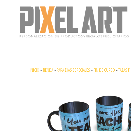
Pixelart
Especialistas
en textil
publicitario y
regalos
personalizados
INICIO
»
TIENDA
»
PARA DÍAS ESPECIALES
»
FIN DE CURSO
»
TAZAS F
en móstoles