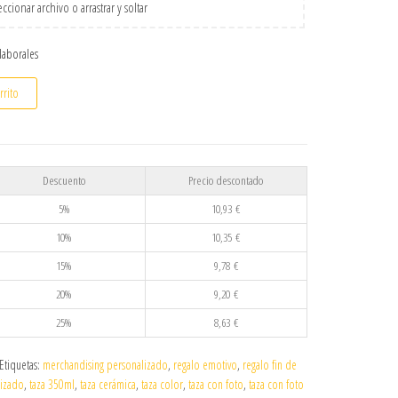
ccionar archivo o arrastrar y soltar
 laborales
Curso para Profes y Maestras | Modelo 12 cantidad
rrito
Descuento
Precio descontado
5%
10,93
€
10%
10,35
€
15%
9,78
€
20%
9,20
€
25%
8,63
€
Etiquetas:
merchandising personalizado
,
regalo emotivo
,
regalo fin de
lizado
,
taza 350ml
,
taza cerámica
,
taza color
,
taza con foto
,
taza con foto