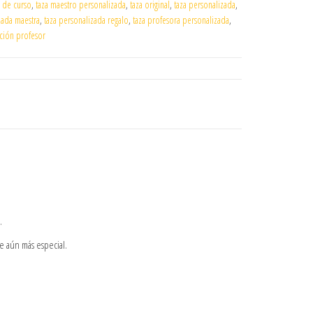
n de curso
,
taza maestro personalizada
,
taza original
,
taza personalizada
,
zada maestra
,
taza personalizada regalo
,
taza profesora personalizada
,
ación profesor
.
ce aún más especial.