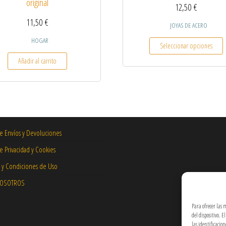
original
12,50
€
11,50
€
JOYAS DE ACERO
E
HOGAR
Seleccionar opciones
Añadir al carrito
de Envíos y Devoluciones
de Privacidad y Cookies
 y Condiciones de Uso
NOSOTROS
Para ofrecer las 
del dispositivo. 
las identificacio