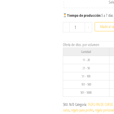
Sele
Tiempo de producción:
5 a 7 días
Taza Personalizada Fin de 
-
+
Añadir al ca
Oferta de dtos. por volumen
Cantidad
11 - 20
21 - 50
51 - 100
101 - 500
501 - 5000
SKU:
N/D
Categoría:
TAZAS FIN DE CURSO
curso
,
regalo para profes
,
regalo persona