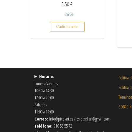
5,50
€
HOGAR
Añadir al carrito
Horario:
Política 
Lunes a Viernes
Política 
10:30 a 14:30
Términos
17:00 a 20:00
Sábados
SOBRE 
11:00 a 14:00
Correo:
Info@pixelart.es / es.pixel.art@gmail.com
Teléfono:
910 56 55 72