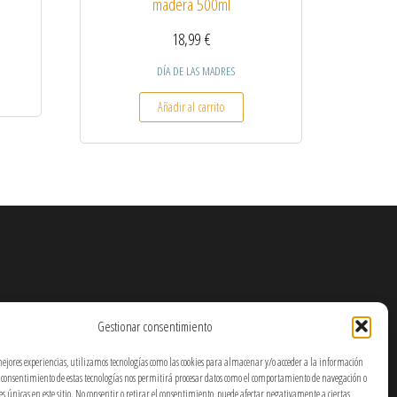
madera 500ml
18,99
€
ste producto tiene múltiples variantes. Las opciones se pueden elegir en la página de p
DÍA DE LAS MADRES
Añadir al carrito
Gestionar consentimiento
mejores experiencias, utilizamos tecnologías como las cookies para almacenar y/o acceder a la información
El consentimiento de estas tecnologías nos permitirá procesar datos como el comportamiento de navegación o
nes únicas en este sitio. No consentir o retirar el consentimiento, puede afectar negativamente a ciertas