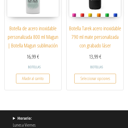
Botella de acero inoxidable
Botella Tarek acero inoxidable
personalizada 800 ml Magun
790 ml mate personalizada
| Botella Magun sublimación
con grabado láser
16,99
€
13,99
€
BOTELLAS
BOTELLAS
Este pro
Añadir al carrito
Seleccionar opciones
Horario:
Lunes a Viernes