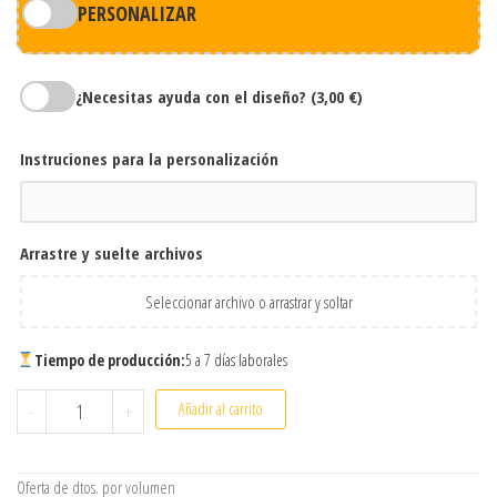
PERSONALIZAR
¿Necesitas ayuda con el diseño?
(3,00 €)
Instruciones para la personalización
Arrastre y suelte archivos
Seleccionar archivo o arrastrar y soltar
Tiempo de producción:
5 a 7 días laborales
Botella térmica Hodis acero inoxidable 500 ml personalizada p
-
+
Añadir al carrito
Oferta de dtos. por volumen