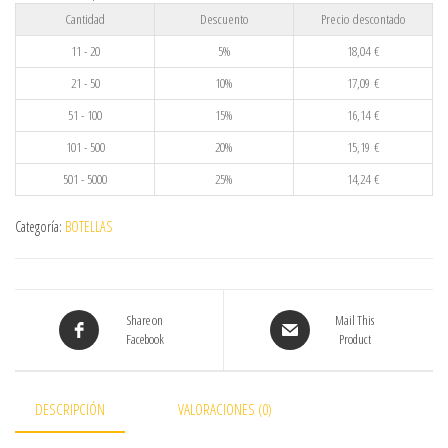
Cantidad
Descuento
Precio descontado
11 - 20
5%
18,04
€
21 - 50
10%
17,09
€
51 - 100
15%
16,14
€
101 - 500
20%
15,19
€
501 - 5000
25%
14,24
€
Categoría:
BOTELLAS
Share on
Mail This
Facebook
Product
DESCRIPCIÓN
VALORACIONES (0)