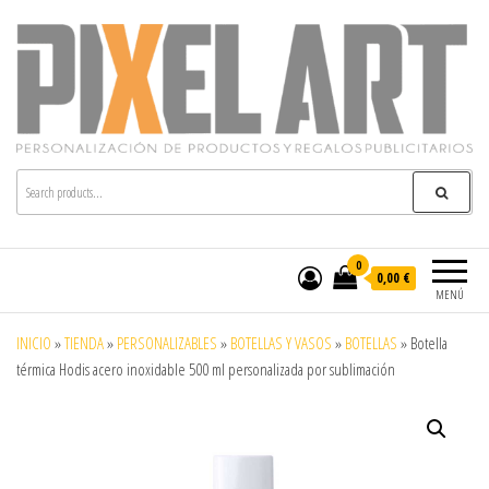
Pixelart
Especialistas en textil publicitario y regalos
personalizados en móstoles
0
0,00 €
MENÚ
INICIO
»
TIENDA
»
PERSONALIZABLES
»
BOTELLAS Y VASOS
»
BOTELLAS
»
Botella
térmica Hodis acero inoxidable 500 ml personalizada por sublimación