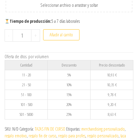
Seleccionar archivo o arrastrar y soltar
Tiempo de producción:
5 a 7 días laborales
Taza Personalizada Fin de Curso para Profes y Maestras | Mod
-
+
Añadir al carrito
Oferta de dtos. por volumen
Cantidad
Descuento
Precio descontado
11 - 20
5%
10,93
€
21 - 50
10%
10,35
€
51 - 100
15%
9,78
€
101 - 500
20%
9,20
€
501 - 5000
25%
8,63
€
SKU:
N/D
Categoría:
TAZAS FIN DE CURSO
Etiquetas:
merchandising personalizado
,
regalo emotivo
,
regalo fin de curso
,
regalo para profes
,
regalo personalizado
,
taza