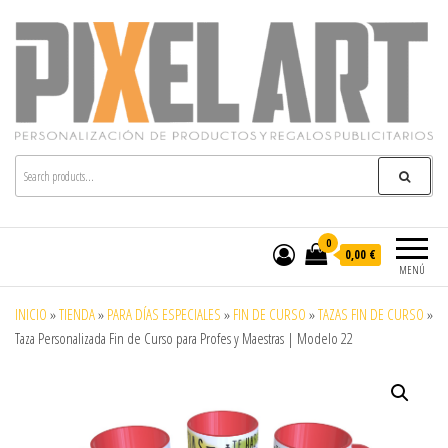
Pixelart
Especialistas en textil publicitario y regalos
personalizados en móstoles
0
0,00 €
MENÚ
INICIO
»
TIENDA
»
PARA DÍAS ESPECIALES
»
FIN DE CURSO
»
TAZAS FIN DE CURSO
»
Taza Personalizada Fin de Curso para Profes y Maestras | Modelo 22