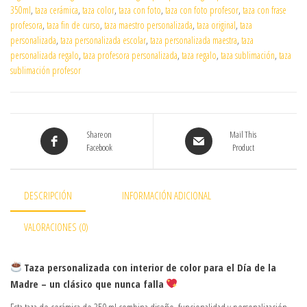
350ml
,
taza cerámica
,
taza color
,
taza con foto
,
taza con foto profesor
,
taza con frase
profesora
,
taza fin de curso
,
taza maestro personalizada
,
taza original
,
taza
personalizada
,
taza personalizada escolar
,
taza personalizada maestra
,
taza
personalizada regalo
,
taza profesora personalizada
,
taza regalo
,
taza sublimación
,
taza
sublimación profesor
Share on
Mail This
Facebook
Product
DESCRIPCIÓN
INFORMACIÓN ADICIONAL
VALORACIONES (0)
Taza personalizada con interior de color para el Día de la
Madre – un clásico que nunca falla
Esta taza de cerámica de 350 ml combina diseño, funcionalidad y personalización,