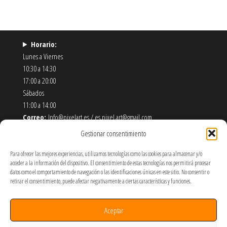
Horario:
Lunes a Viernes
10:30 a 14:30
17:00 a 20:00
Sábados
11:00 a 14:00
Correo:
Info@pixelart.es / es.pixel.art@gmail.com
Teléfono:
910 56 55 72
Gestionar consentimiento
Dirección:
calle españoleto 5 posterior, local PixelArt. 28932
Móstoles-Madrid
Para ofrecer las mejores experiencias, utilizamos tecnologías como las cookies para almacenar y/o
acceder a la información del dispositivo. El consentimiento de estas tecnologías nos permitirá procesar
datos como el comportamiento de navegación o las identificaciones únicas en este sitio. No consentir o
Política de Envíos y Devoluciones
retirar el consentimiento, puede afectar negativamente a ciertas características y funciones.
Política de Privacidad y Cookies
Términos y Condiciones de Uso
Aceptar
SOBRE NOSOTROS