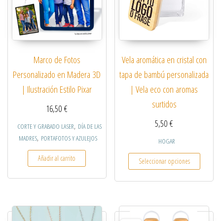
Marco de Fotos
Vela aromática en cristal con
Personalizado en Madera 3D
tapa de bambú personalizada
| Ilustración Estilo Pixar
| Vela eco con aromas
surtidos
16,50
€
5,50
€
,
CORTE Y GRABADO LASER
DÍA DE LAS
,
MADRES
PORTAFOTOS Y AZULEJOS
HOGAR
Este pro
Añadir al carrito
Seleccionar opciones