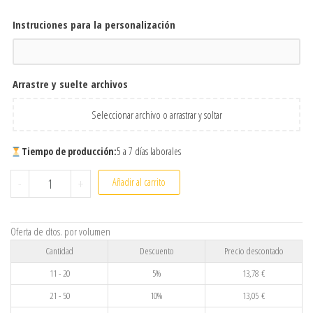
Instruciones para la personalización
Arrastre y suelte archivos
Seleccionar archivo o arrastrar y soltar
Tiempo de producción:
5 a 7 días laborales
Pulsera Redonda Personalizada de Acero Inoxidable | Grabado 
-
+
Añadir al carrito
Oferta de dtos. por volumen
Cantidad
Descuento
Precio descontado
11 - 20
5%
13,78
€
21 - 50
10%
13,05
€