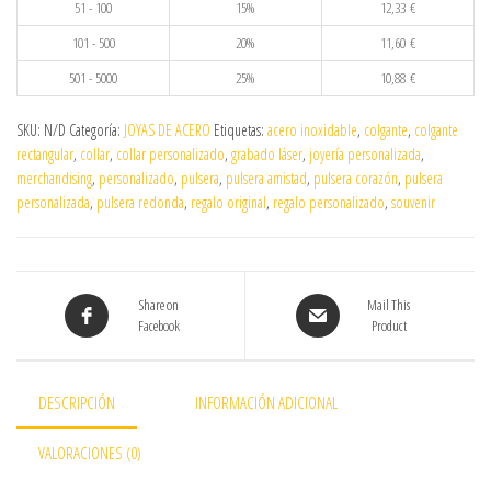
51 - 100
15%
12,33
€
101 - 500
20%
11,60
€
501 - 5000
25%
10,88
€
SKU:
N/D
Categoría:
JOYAS DE ACERO
Etiquetas:
acero inoxidable
,
colgante
,
colgante
rectangular
,
collar
,
collar personalizado
,
grabado láser
,
joyería personalizada
,
merchandising
,
personalizado
,
pulsera
,
pulsera amistad
,
pulsera corazón
,
pulsera
personalizada
,
pulsera redonda
,
regalo original
,
regalo personalizado
,
souvenir
Share on
Mail This
Facebook
Product
DESCRIPCIÓN
INFORMACIÓN ADICIONAL
VALORACIONES (0)