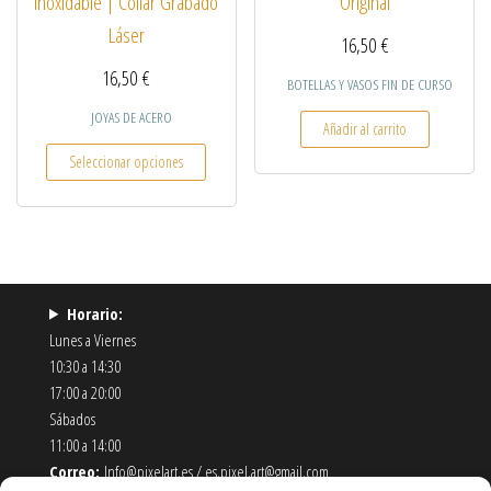
Inoxidable | Collar Grabado
Original
Láser
16,50
€
16,50
€
BOTELLAS Y VASOS FIN DE CURSO
JOYAS DE ACERO
Añadir al carrito
Este producto tiene múltiples variantes. Las opcio
Seleccionar opciones
Horario:
Lunes a Viernes
10:30 a 14:30
17:00 a 20:00
Sábados
11:00 a 14:00
Correo:
Info@pixelart.es / es.pixel.art@gmail.com