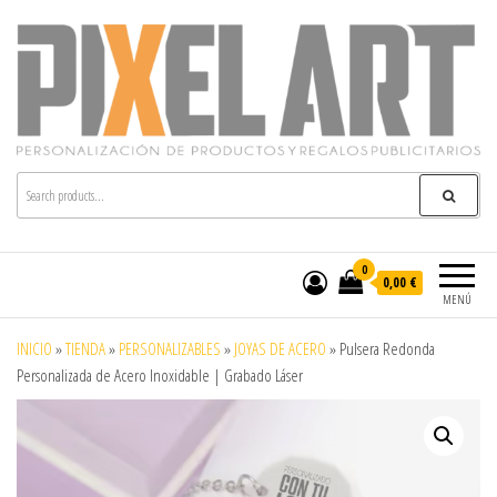
Pixelart
Especialistas en textil publicitario y regalos
personalizados en móstoles
0
0,00 €
MENÚ
INICIO
»
TIENDA
»
PERSONALIZABLES
»
JOYAS DE ACERO
»
Pulsera Redonda
Personalizada de Acero Inoxidable | Grabado Láser