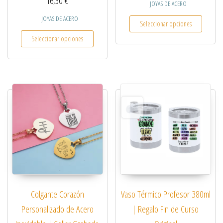
16,50
€
JOYAS DE ACERO
Este pro
JOYAS DE ACERO
Seleccionar opciones
Este producto tiene múltiples variantes. Las opcio
Seleccionar opciones
Colgante Corazón
Vaso Térmico Profesor 380ml
Personalizado de Acero
| Regalo Fin de Curso