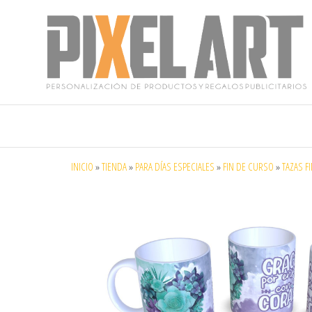
Pixelart
Especialistas
en textil
publicitario y
regalos
personalizados
INICIO
»
TIENDA
»
PARA DÍAS ESPECIALES
»
FIN DE CURSO
»
TAZAS F
en móstoles