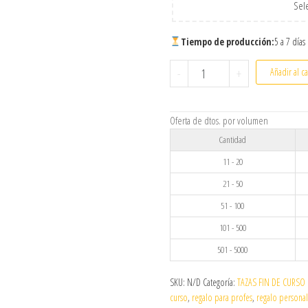
Sele
Tiempo de producción:
5 a 7 días
Taza Personalizada Fin de 
-
+
Añadir al ca
Oferta de dtos. por volumen
Cantidad
11 - 20
21 - 50
51 - 100
101 - 500
501 - 5000
SKU:
N/D
Categoría:
TAZAS FIN DE CURSO
curso
,
regalo para profes
,
regalo persona