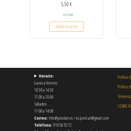
5,50
€
HOGAR
Añadir al carrito
Horario:
Política 
Lunes a Viernes
Política 
10:30 a 14:30
Términos
17:00 a 20:00
Sábados
SOBRE 
11:00 a 14:00
Correo:
Info@pixelart.es / es.pixel.art@gmail.com
Teléfono:
910 56 55 72