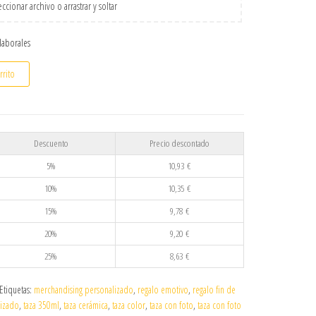
ccionar archivo o arrastrar y soltar
 laborales
Curso para Profes y Maestras | Modelo 33 cantidad
rrito
Descuento
Precio descontado
5%
10,93
€
10%
10,35
€
15%
9,78
€
20%
9,20
€
25%
8,63
€
Etiquetas:
merchandising personalizado
,
regalo emotivo
,
regalo fin de
lizado
,
taza 350ml
,
taza cerámica
,
taza color
,
taza con foto
,
taza con foto