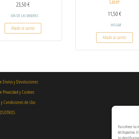
Láser
23,50
€
11,50
€
DÍA DE LAS MADRES
HOGAR
Añadir al carrito
Añadir al carrito
de Envíos y Devoluciones
de Privacidad y Cookies
 y Condiciones de Uso
NOSOTROS
Para ofrecer las 
del dispositivo. 
las identificacio