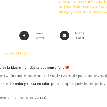
profesor
,
taza con frase profesora
,
taza fi
taza personalizada escolar
,
taza personali
taza regalo
,
taza sublimación
,
taza sublim
Share on
Mail This
Facebook
Product
VALORACIONES (0)
ía de la Madre – un clásico que nunca falla
rsonalización, convirtiéndose en uno de los regalos más vendidos para sorprender a mamá
ras que el
interior y el asa en color
aportan un toque original y llamativo que la ha
d, creando un recuerdo único para mamá.