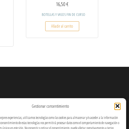
16,50
€
BOTELLAS Y VASOS FIN DE CURSO
Añadir al carrito
Gestionar consentimiento
mejores experiencias, utilizamos tecnologías como las cookies para almacenar y/o acceder a la información
El consentimiento de estas tecnologías nos permitirá procesar datos como el comportamiento de navegación o
nes únicas en este sitio. No consentir o retirar el consentimiento, puede afectar negativamente a ciertas