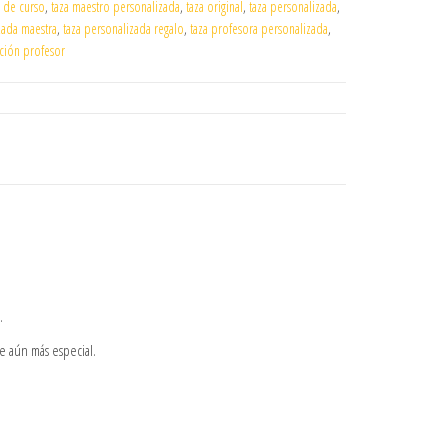
n de curso
,
taza maestro personalizada
,
taza original
,
taza personalizada
,
zada maestra
,
taza personalizada regalo
,
taza profesora personalizada
,
ación profesor
.
ce aún más especial.